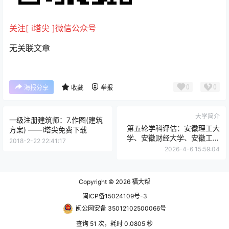
关注[ i塔尖 ]微信公众号
无关联文章
0
0
海报分享
收藏
举报
大学简介
一级注册建筑师：7.作图(建筑
第五轮学科评估：安徽理工大
方案) ——i塔尖免费下载
学、安徽财经大学、安徽工程
2018-2-22 22:41:17
大学，谁更胜一筹？ 一篇文章
2026-4-6 15:59:04
讲清楚
Copyright © 2026
福大帮
闽ICP备15024109号-3
闽公网安备 35012102500066号
查询 51 次，耗时 0.0805 秒