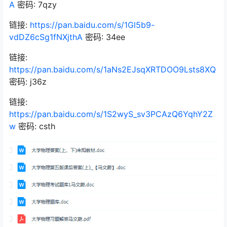
A
密码: 7qzy
链接:
https://pan.baidu.com/s/1Gl5b9-
vdDZ6cSg1fNXjthA
密码: 34ee
链接:
https://pan.baidu.com/s/1aNs2EJsqXRTDOO9Lsts8XQ
密码: j36z
链接:
https://pan.baidu.com/s/1S2wyS_sv3PCAzQ6YqhY2Z
w
密码: csth