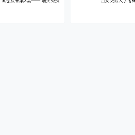
试卷及答案3套——i塔尖免费
西安交通大学考研