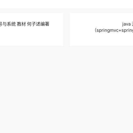
号与系统 教材 何子述编著
jav
（springmvc+spri