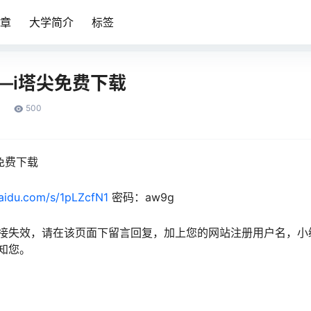
章
大学简介
标签
——i塔尖免费下载
500
尖免费下载
baidu.com/s/1pLZcfN1
密码：aw9g
接失效，请在该页面下留言回复，加上您的网站注册用户名，小
知您。