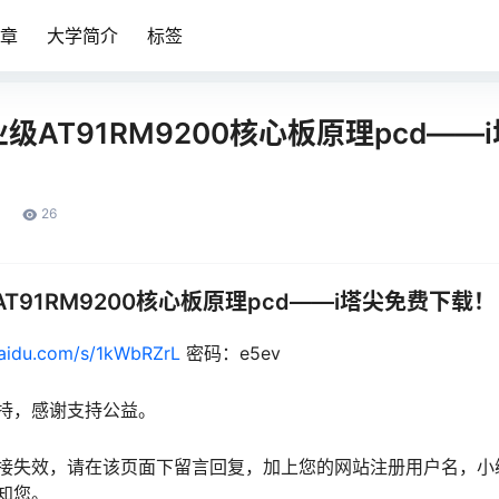
章
大学简介
标签
级AT91RM9200核心板原理pcd——
26
T91RM9200核心板原理pcd——i塔尖免费下载！
baidu.com/s/1kWbRZrL
密码：e5ev
持，感谢支持公益。
接失效，请在该页面下留言回复，加上您的网站注册用户名，小
知您。