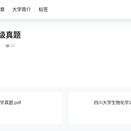
章
大学简介
标签
四级真题
22
数学真题.pdf
四川大学生物化学20
3