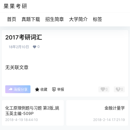
果果考研
首页
真题下载
招生简章
大学简介
标签
2017考研词汇
0
18年2月10日
无关联文章
0
0
海报分享
收藏
举报
化工原理例题与习题 第2版_姚
金融计量学
玉英主编-509P
2018-4-19 18:44:10
2018-2-14 17:21:19