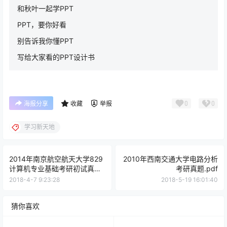
和秋叶一起学PPT
PPT，要你好看
别告诉我你懂PPT
写给大家看的PPT设计书
0
0
海报分享
收藏
举报
学习新天地
2014年南京航空航天大学829
2010年西南交通大学电路分析
计算机专业基础考研初试真题
考研真题.pdf
（A卷）.pdf
2018-4-7 9:23:28
2018-5-19 16:01:40
猜你喜欢