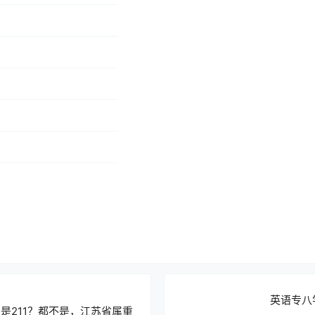
英语专八
还是211？都不是，江苏省属重