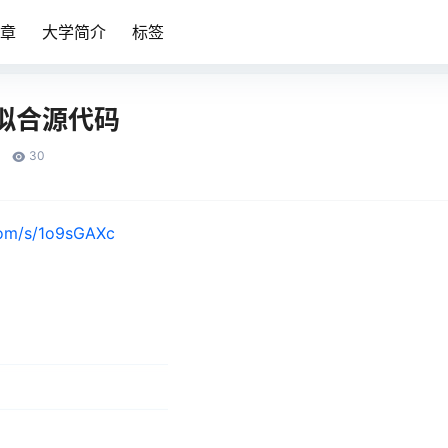
章
大学简介
标签
据拟合源代码
30
com/s/1o9sGAXc