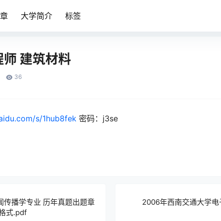
章
大学简介
标签
师 建筑材料
36
baidu.com/s/1hub8fek
密码：
j3se
闻传播学专业 历年真题出题章
2006年西南交通大学
式.pdf