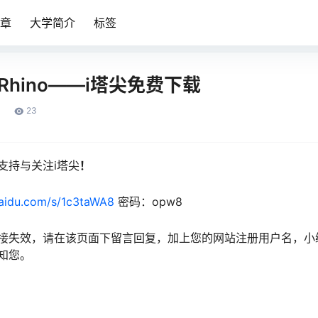
章
大学简介
标签
awRhino——i塔尖免费下载
23
支持与关注i塔尖
！
baidu.com/s/1c3taWA8
密码：opw8
接失效，请在该页面下留言回复，加上您的网站注册用户名，小
知您。