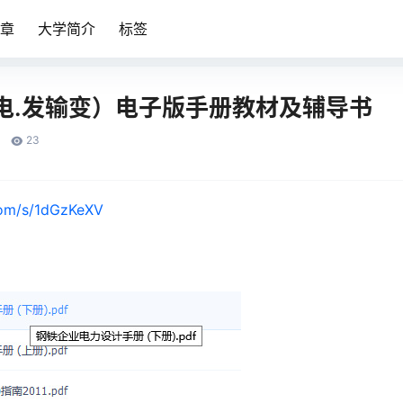
章
大学简介
标签
电.发输变）电子版手册教材及辅导书
23
com/s/1dGzKeXV