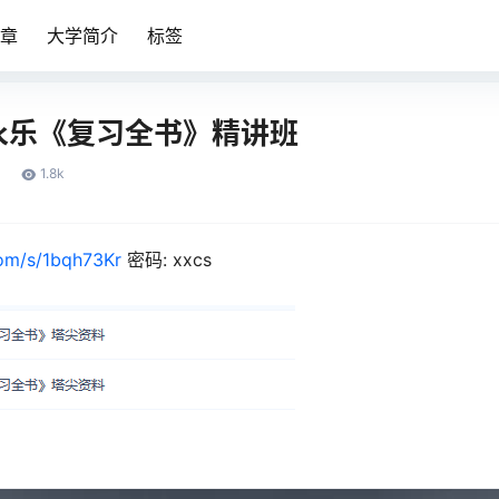
章
大学简介
标签
永乐《复习全书》精讲班
1.8k
com/s/1bqh73Kr
密码: xxcs