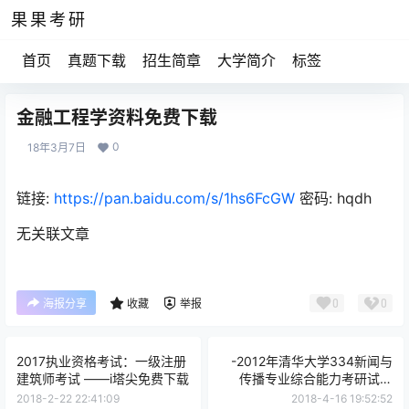
果果考研
首页
真题下载
招生简章
大学简介
标签
金融工程学资料免费下载
0
18年3月7日
链接:
https://pan.baidu.com/s/1hs6FcGW
密码: hqdh
无关联文章
0
0
海报分享
收藏
举报
2017执业资格考试：一级注册
-2012年清华大学334新闻与
建筑师考试 ——i塔尖免费下载
传播专业综合能力考研试题
（回忆版）.pdf
2018-2-22 22:41:09
2018-4-16 19:52:52