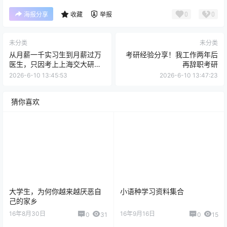
0
0
海报分享
收藏
举报
未分类
未分类
从月薪一千实习生到月薪过万
考研经验分享！我工作两年后
医生，只因考上上海交大研究
再辞职考研
生
2026-6-10 13:45:53
2026-6-10 13:47:23
猜你喜欢
大学生，为何你越来越厌恶自
小语种学习资料集合
己的家乡
16年8月30日
16年9月16日
0
31
0
15