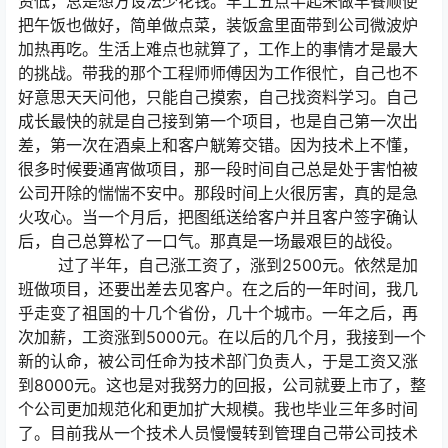
资低，总是想方设法少花钱。早上五点半起来做早餐顺便
把午饭也做好，简单做点菜，装饭盒里面带到公司微波炉
加热再吃。生活上难点也就算了，工作上的事情才是最大
的挑战。带我的那个工程师师傅因为工作很忙，自己也不
好意思天天问他，只能自己摸索，自己找资料学习。自己
成长最快的就是自己接到第一个项目，也是自己第一次出
差，第一次在酒桌上和客户觥筹交错。因为技术上不懂，
很多时候要通宵做项目，那一段时间自己总是处于害怕被
公司开除的惴惴不安中。那段时间上火很厉害，真的是急
火攻心。当一个月后，把图纸送给客户并且客户签字确认
后，自己总算松了一口气。那真是一场最艰巨的战役。
过了半年，自己涨工资了，涨到2500元。依然是加
班做项目，还要出差去见客户。在之后的一年时间，我几
乎走变了祖国的十几个省份，几十个城市。一年之后，再
次加薪，工资涨到5000元。在以后的几个月，我接到一个
新的认命，被公司任命为技术部门负责人，于是工资又涨
到8000元。这也是对我努力的回报，公司就要上市了，整
个公司更加规范化和更加扩大规模。我也毕业三年多时间
了。目前我从一个技术人员慢慢转到管理自己带公司技术