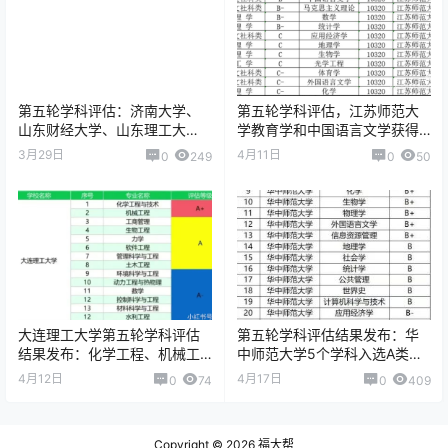
第五轮学科评估：济南大学、
第五轮学科评估，江苏师范大
山东财经大学、山东理工大
学教育学和中国语言文学获得B
学，谁的表现更亮眼？谁是最
类，多学科协同，发展良好
3月29日
4月11日
0
249
0
50
大赢家？
大连理工大学第五轮学科评估
第五轮学科评估结果发布：华
结果发布：化学工程、机械工
中师范大学5个学科入选A类，
程入选A+顶尖学科，14个学科
其中教育学入选A+
4月12日
4月17日
0
74
0
409
入选A类
Copyright © 2026
福大帮