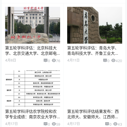
第五轮学科评估：北京科技大
第五轮学科评估：青岛大学、
学、北京交通大学、北京邮电
青岛科技大学、齐鲁工业大
大学谁更胜一筹？ 一篇文章讲
学，谁是最大赢家？结果可能
4月6日
4月11日
0
76
0
420
清楚
出乎你的想象
第五轮学科评估农学院校和农
第五轮学科评估结果发布：西
学专业成绩：南京农业大学作
北师大、安徽师大、江西师
物学和植物保护都获得顶尖
大，谁的综合实力更强？
4月17日
4月17日
0
59
0
43