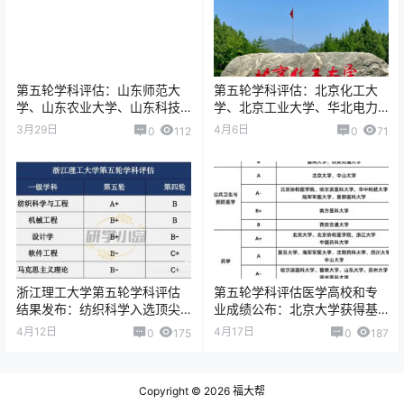
第五轮学科评估：山东师范大
第五轮学科评估：北京化工大
学、山东农业大学、山东科技
学、北京工业大学、华北电力
大学，谁更胜一筹？
大学（北京）谁更胜一筹？一
3月29日
4月6日
0
112
0
71
文给你讲清楚
浙江理工大学第五轮学科评估
第五轮学科评估医学高校和专
结果发布：纺织科学入选顶尖
业成绩公布：北京大学获得基
A+，机械工程和设计学入选
础医学、药学和护理学3个
4月12日
4月17日
0
175
0
187
B+，进步明显
A+学科
Copyright © 2026
福大帮