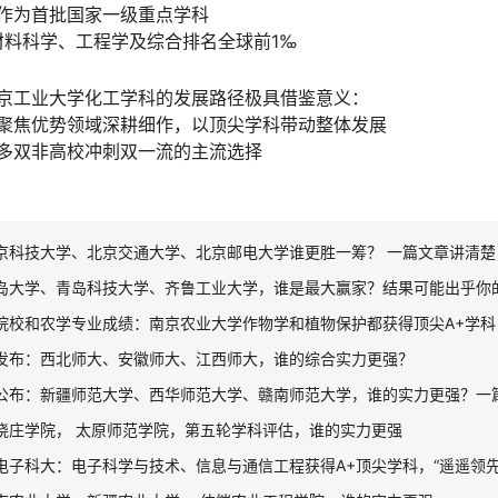
作为首批国家一级重点学科
、材料科学、工程学及综合排名全球前1‰
京工业大学化工学科的发展路径极具借鉴意义：
聚焦优势领域深耕细作，以顶尖学科带动整体发展
多双非高校冲刺双一流的主流选择
京科技大学、北京交通大学、北京邮电大学谁更胜一筹？ 一篇文章讲清楚
岛大学、青岛科技大学、齐鲁工业大学，谁是最大赢家？结果可能出乎你
院校和农学专业成绩：南京农业大学作物学和植物保护都获得顶尖A+学科
发布：西北师大、安徽师大、江西师大，谁的综合实力更强？
公布：新疆师范大学、西华师范大学、赣南师范大学，谁的实力更强？一
晓庄学院， 太原师范学院，第五轮学科评估，谁的实力更强
电子科大：电子科学与技术、信息与通信工程获得A+顶尖学科，“遥遥领先