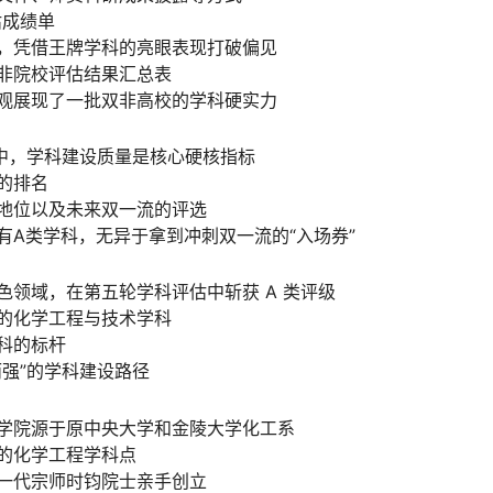
估成绩单
，凭借王牌学科的亮眼表现打破偏见
非院校评估结果汇总表
观展现了一批双非高校的学科硬实力
系中，学科建设质量是核心硬核指标
的排名
地位以及未来双一流的评选
有A类学科，无异于拿到冲刺双一流的“入场券”
色领域，在第五轮学科评估中斩获 A 类评级
的化学工程与技术学科
科的标杆
而强”的学科建设路径
学院源于原中央大学和金陵大学化工系
的化学工程学科点
一代宗师时钧院士亲手创立