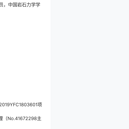
员，中国岩石力学学
YFC1803601项
o.41672298主