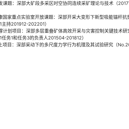
发课题：深部大矿段多采区时空协同连续采矿理论与技术（2017YF
健康国家重点实验室开放课题：深部开采大变形下新型吸能锚杆抗
01主持201912-202201）
支撑计划项目：深部多层重叠矿体高效开采与灾害控制关键技术研
B01任务1和任务3的负责人201504-201812）
上项目：深部采动下的多尺度力学行为机理及其试验研究（No.201
。