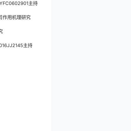
C0602901主持
剪作用机理研究
究
6JJ2145主持