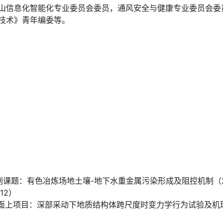
山信息化智能化专业委员会委员，通风安全与健康专业委员会委
技术》青年编委等。
划课题：有色冶炼场地土壤-地下水重金属污染形成及阻控机制（2019
212）
面上项目：深部采动下地质结构体跨尺度时变力学行为试验及机理（N