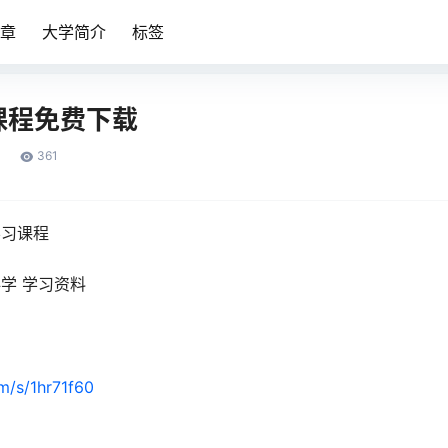
章
大学简介
标签
课程免费下载
361
学习课程
学 学习资料
om/s/1hr71f60