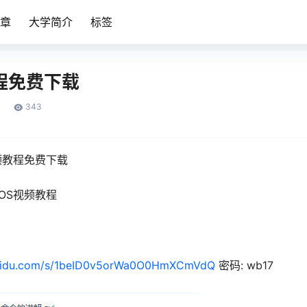
章
大学简介
标签
程免费下载
343
频教程免费下载
OS视频教程
.baidu.com/s/1beID0v5orWa0O0HmXCmVdQ
密码: wb17